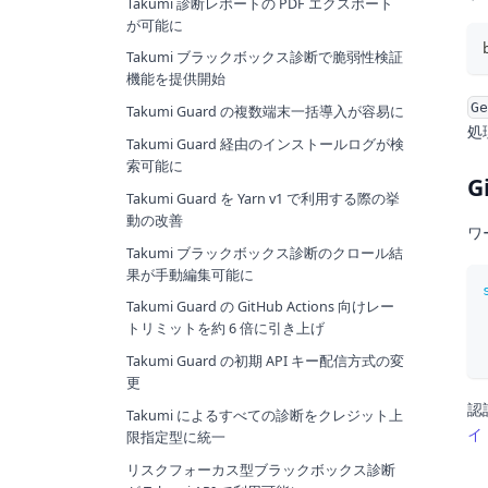
Takumi 診断レポートの PDF エクスポート
が可能に
Takumi ブラックボックス診断で脆弱性検証
機能を提供開始
Ge
Takumi Guard の複数端末一括導入が容易に
処
Takumi Guard 経由のインストールログが検
索可能に
G
Takumi Guard を Yarn v1 で利用する際の挙
動の改善
ワ
Takumi ブラックボックス診断のクロール結
果が手動編集可能に
Takumi Guard の GitHub Actions 向けレー
トリミットを約 6 倍に引き上げ
Takumi Guard の初期 API キー配信方式の変
更
認
Takumi によるすべての診断をクレジット上
イ
限指定型に統一
リスクフォーカス型ブラックボックス診断