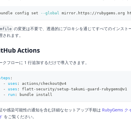
bundle config 
set
--global
 mirror.https://rubygems.org h
の変更は不要で、透過的にプロキシを通じてすべてのインスト
mfile
理されます。
itHub Actions
ークフローに 1 行追加するだけで導入できます。
steps
:
-
uses
:
 actions/checkout@v4
-
uses
:
 flatt
-
security/setup
-
takumi
-
guard
-
rubygems@v1
-
run
:
 bundle install
証や感染可能性の通知を含む詳細なセットアップ手順は
RubyGems
ド
をご覧ください。