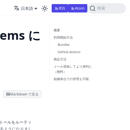
日本語
RSS
Atom
検索
Gems に
概要
利用開始方法
Bundler
GitHub Actions
検証方法
メール登録してより便利に
（無料）
組織単位での管理も可能
Markdown で見る
ンストールをルーティ
きるようになりまし