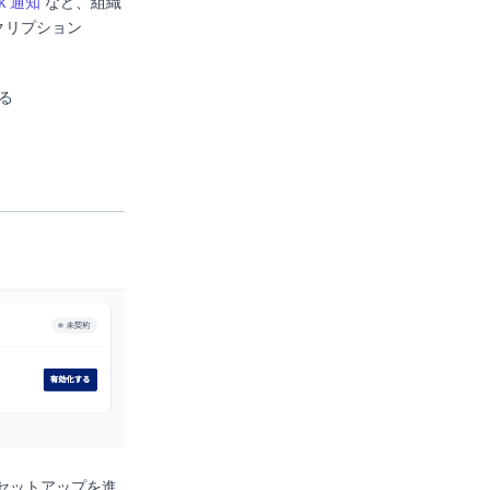
k 通知
など、組織
クリプション
る
セットアップを進