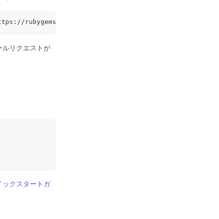
ttps://rubygems.flatt.tech/
ールリクエストが
 クイックスタートガ