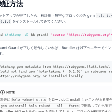
検証方法
ットアップが完了したら、検証用・無害なブロック済み gem
hola-ta
をインストールしてみてください。
0.1.0
cd
$(
mktemp 
-d
)
&&
printf
'source "https://rubygems.org"
akumi Guard が正しく動作していれば、Bundler は以下のエラーで
す。
Fetching gem metadata from https://rubygems.flatt.tech/.
Could not find gem 'hola-takumi (= 0.1.0)' in rubygems r
https://rubygems.org/ or installed locally.
NOTE
過去に
をローカルに install したことがある
hola-takumi 0.1.0
で削除してから実行
gem uninstall hola-takumi --all --force
Bundler がローカルの gem を流用してしまい、ブロックが確認でき