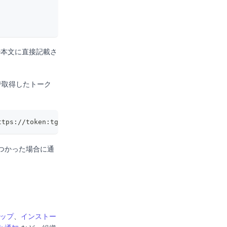
ール本文に直接記載さ
で取得したトーク
ttps://token:tg_anon_xxxxxx@rubygems.flatt.tech/
つかった場合に通
ップ
、
インストー