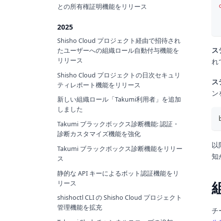
との所有権証明機能をリリース
2025
Shisho Cloud プロジェクト経由で招待され
ス
たユーザーへの組織ロール自動付与機能を
リリース
れ
Shisho Cloud プロジェクトの日次セキュリ
ス
ティレポート機能をリリース
ン
新しい組織ロール「Takumi利用者」を追加
しました
Takumi ブラックボックス診断機能: 認証・
診断カスタマイズ機能を強化
以
Takumi ブラックボックス診断機能をリリー
知
ス
静的な API キーによるボット認証機能をリ
リース
shishoctl CLI の Shisho Cloud プロジェクト
管理機能を拡充
チ