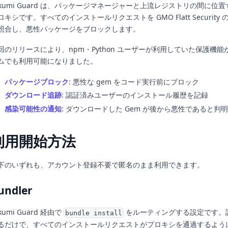
akumi Guard は、パッケージマネージャーと上流レジストリの間に位
ロキシです。すべてのインストールリクエストを GMO Flatt Securit
照合し、悪性パッケージをブロックします。
回のリリースにより、npm・Python ユーザーが利用していた保護機能が 
ムでも利用可能になりました。
パッケージブロック
: 悪性な gem をコード実行前にブロック
ダウンロード追跡
: 認証済みユーザーのインストール履歴を記録
感染可能性の通知
: ダウンロードした Gem が後から悪性であると判
利用開始方法
下のいずれも、アカウント登録不要で匿名のまま利用できます。
undler
kumi Guard 経由で
をルーティングする設定です。設
bundle install
るだけで、すべてのインストールリクエストがプロキシを通過するよう