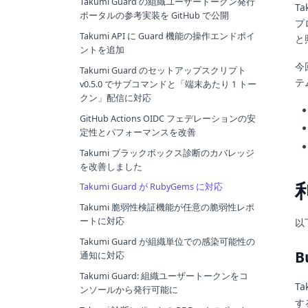
Takumi Guard の組織ユーザートークン発行
T
ポータルの参考実装を GitHub で公開
プ
Takumi API に Guard 機能の操作エンドポイ
と
ントを追加
今
Takumi Guard のセットアップスクリプト
テ
v0.5.0 でサブコマンドと「端末あたり 1 トー
クン」配信に対応
GitHub Actions OIDC フェデレーションの安
定性とパフォーマンスを改善
Takumi ブラックボックス診断のカバレッジ
を改善しました
Takumi Guard が RubyGems に対応
Takumi 脆弱性検証機能が任意の脆弱性レポ
ートに対応
以
Takumi Guard が組織単位での感染可能性の
B
通知に対応
Takumi Guard: 組織ユーザートークンをコ
Ta
ンソールから発行可能に
す