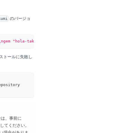
のバージョ
kumi
\ngem "hola-takumi", "0.1.0"\n'
>
 Gemfile 
&&
 bundle 
inst
インストールに失敗し
epository
場合は、事前に
してください。
ない場合がありま