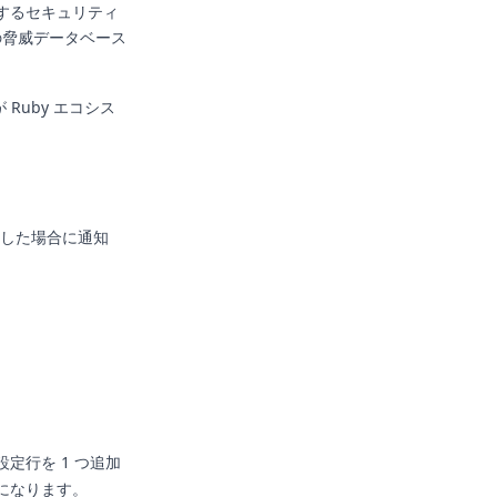
置するセキュリティ
y の脅威データベース
Ruby エコシス
明した場合に通知
定行を 1 つ追加
になります。