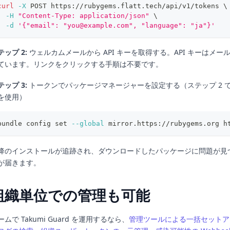
curl
-X
 POST https://rubygems.flatt.tech/api/v1/tokens 
\
-H
"Content-Type: application/json"
\
-d
'{"email": "you@example.com", "language": "ja"}'
テップ 2:
ウェルカムメールから API キーを取得する。API キーはメ
ています。リンクをクリックする手順は不要です。
テップ 3:
トークンでパッケージマネージャーを設定する（ステップ 2 
を使用）
bundle config 
set
--global
 mirror.https://rubygems.org h
降のインストールが追跡され、ダウンロードしたパッケージに問題が見
が届きます。
組織単位での管理も可能
ームで Takumi Guard を運用するなら、
管理ツールによる一括セットア