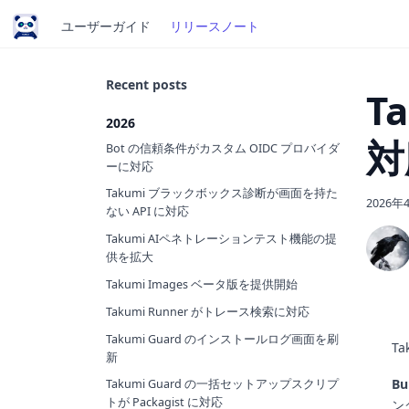
ユーザーガイド
リリースノート
Recent posts
T
2026
対
Bot の信頼条件がカスタム OIDC プロバイダ
ーに対応
Takumi ブラックボックス診断が画面を持た
2026年
ない API に対応
Takumi AIペネトレーションテスト機能の提
供を拡大
Takumi Images ベータ版を提供開始
Takumi Runner がトレース検索に対応
Takumi Guard のインストールログ画面を刷
Ta
新
Bu
Takumi Guard の一括セットアップスクリプ
トが Packagist に対応
ン