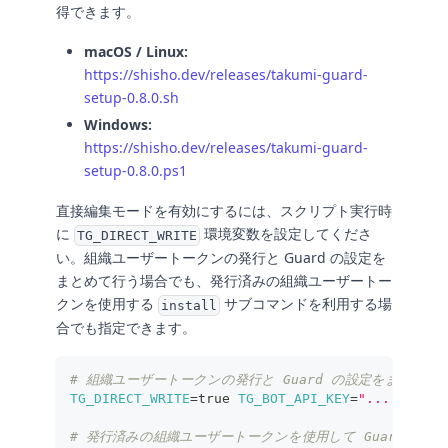
得できます。
macOS / Linux:
https://shisho.dev/releases/takumi-guard-
setup-0.8.0.sh
Windows:
https://shisho.dev/releases/takumi-guard-
setup-0.8.0.ps1
直接編集モードを有効にするには、スクリプト実行時
に
環境変数を設定してくださ
TG_DIRECT_WRITE
い。組織ユーザートークンの発行と Guard の設定を
まとめて行う場合でも、発行済みの組織ユーザートー
クンを使用する
サブコマンドを利用する場
install
合でも指定できます。
# 組織ユーザートークンの発行と Guard の設定をまとめて
TG_DIRECT_WRITE
=
true 
TG_BOT_API_KEY
=
"..."
 ./set
# 発行済みの組織ユーザートークンを使用して Guard の