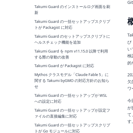
G
Takumi Guard のインストールログ画面を刷
新
Takumi Guard の一括セットアップスクリプ
トが Packagist に対応
Ta
Takumi Guard のセットアップスクリプトに
び
ヘルスチェック機能を追加
い
Takumi Guard を npm v11.15.0 以降で利用
検
する際の挙動の改善
的
Takumi Guard が Packagist に対応
2
Mythos クラスモデル「Claude Fable 5」に
関する Takumi byGMO の対応方針のお知ら
欠
せ
ワ
Takumi Guard の一括セットアップが WSL
今
への設定に対応
が
Takumi Guard の一括セットアップが設定フ
て
ァイルの直接編集に対応
す
Takumi Guard の一括セットアップスクリプ
トが Go モジュールに対応