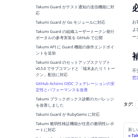
Takumi Guard がテスト通知の送信機能に対
応
お
Takumi Guard が Go モジュールに対応
よ
Takumi Guard の組織ユーザートークン発行
ー
ポータルの参考実装を GitHub で公開
Takumi API に Guard 機能の操作エンドポイ
ントを追加
Takumi Guard のセットアップスクリプト
v0.5.0 でサブコマンドと「端末あたり 1 トー
不
クン」配信に対応
窓
GitHub Actions OIDC フェデレーションの安
定性とパフォーマンスを改善
Takumi ブラックボックス診断のカバレッジ
タグ:
を改善しました
Takumi Guard が RubyGems に対応
Takumi 脆弱性検証機能が任意の脆弱性レポ
新し
ートに対応
Ta