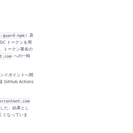
）及
i-guard-npm
IDC トークンを用
理では、トークン署名の
への一時
t.com
b エンドポイントへ間
ub Actions
ercontent.com
しました。結果とし
くくなっていま