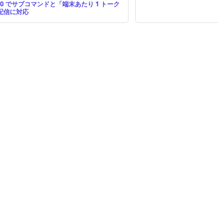
5.0 でサブコマンドと「端末あたり 1 トーク
配信に対応