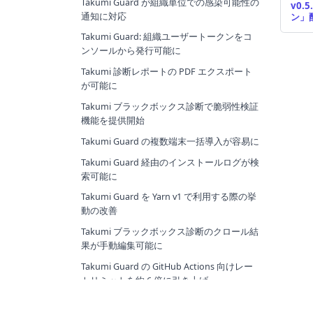
Takumi Guard が組織単位での感染可能性の
v0.
通知に対応
ン」
Takumi Guard: 組織ユーザートークンをコ
ンソールから発行可能に
Takumi 診断レポートの PDF エクスポート
が可能に
Takumi ブラックボックス診断で脆弱性検証
機能を提供開始
Takumi Guard の複数端末一括導入が容易に
Takumi Guard 経由のインストールログが検
索可能に
Takumi Guard を Yarn v1 で利用する際の挙
動の改善
Takumi ブラックボックス診断のクロール結
果が手動編集可能に
Takumi Guard の GitHub Actions 向けレー
トリミットを約 6 倍に引き上げ
Takumi Guard の初期 API キー配信方式の変