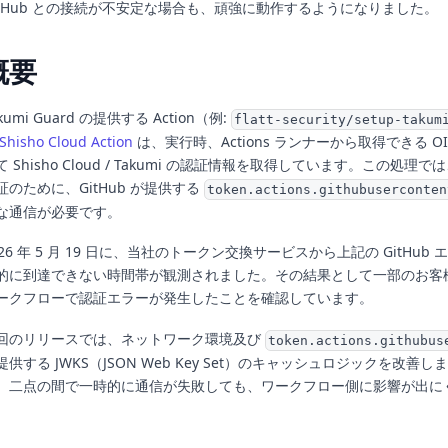
itHub との接続が不安定な場合も、頑強に動作するようになりました。
概要
kumi Guard の提供する Action（例:
flatt-security/setup-takum
Shisho Cloud Action
は、実行時、Actions ランナーから取得できる O
て Shisho Cloud / Takumi の認証情報を取得しています。この処
証のために、GitHub が提供する
token.actions.githubuserconten
な通信が必要です。
026 年 5 月 19 日に、当社のトークン交換サービスから上記の GitHu
的に到達できない時間帯が観測されました。その結果として一部のお客様 GitH
ークフローで認証エラーが発生したことを確認しています。
回のリリースでは、ネットワーク環境及び
token.actions.githubus
提供する JWKS（JSON Web Key Set）のキャッシュロジックを改善
、二点の間で一時的に通信が失敗しても、ワークフロー側に影響が出に
。