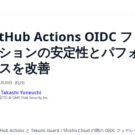
itHub Actions OIDC
ションの安定性とパフ
スを改善
5月20日
·
約2分
Takashi Yoneuchi
CTO @ GMO Flatt Security Inc.
tHub Actions と Takumi Guard / Shisho Cloud の間の OIDC 