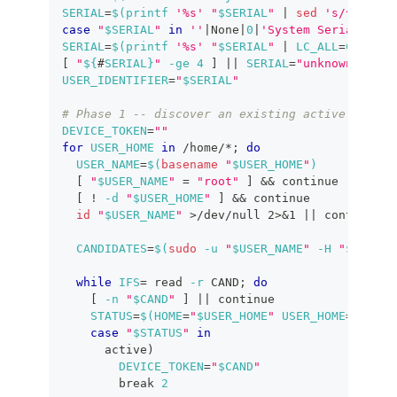
SERIAL
=
$(
printf
'%s'
"
$SERIAL
"
|
sed
's/^[[:spa
case
"
$SERIAL
"
in
''
|
None
|
0
|
'System Serial Numb
SERIAL
=
$(
printf
'%s'
"
$SERIAL
"
|
LC_ALL
=
C 
tr
-c
[
"
${
#
SERIAL}
"
-ge
4
]
||
SERIAL
=
"unknown-devic
USER_IDENTIFIER
=
"
$SERIAL
"
# Phase 1 -- discover an existing active token 
DEVICE_TOKEN
=
""
for
USER_HOME
in
 /home/*
;
do
USER_NAME
=
$(
basename
"
$USER_HOME
"
)
[
"
$USER_NAME
"
=
"root"
]
&&
continue
[
!
-d
"
$USER_HOME
"
]
&&
continue
id
"
$USER_NAME
"
>
/dev/null 
2
>
&1
||
continue
CANDIDATES
=
$(
sudo
-u
"
$USER_NAME
"
-H
"
$SCRIPT
while
IFS
=
read
-r
 CAND
;
do
[
-n
"
$CAND
"
]
||
continue
STATUS
=
$(
HOME
=
"
$USER_HOME
"
USER_HOME
=
"
$USER
case
"
$STATUS
"
in
      active
)
DEVICE_TOKEN
=
"
$CAND
"
break
2