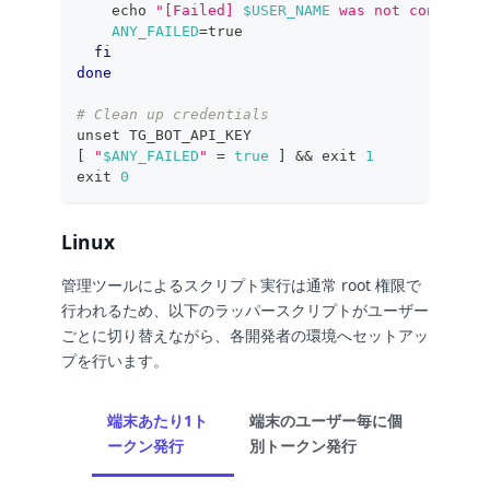
echo
"[Failed] 
$USER_NAME
 was not configure
ANY_FAILED
=
true
fi
done
# Clean up credentials
unset
 TG_BOT_API_KEY
[
"
$ANY_FAILED
"
=
true
]
&&
exit
1
exit
0
Linux
管理ツールによるスクリプト実行は通常 root 権限で
行われるため、以下のラッパースクリプトがユーザー
ごとに切り替えながら、各開発者の環境へセットアッ
プを行います。
端末あたり1ト
端末のユーザー毎に個
ークン発行
別トークン発行