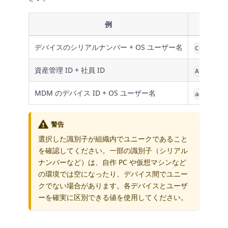
例
デバイスのシリアルナンバー + OS ユーザー名
C02X1234
資産管理 ID + 社員 ID
ASSET004
MDM のデバイス ID + OS ユーザー名
a401c7d0
警告
選択した識別子が組織内でユニークであること
を確認してください。一部の識別子（シリアル
ナンバーなど）は、自作 PC や仮想マシンなど
の環境では空になったり、デバイス間でユニー
クでない場合があります。各デバイスとユーザ
ーを確実に区別できる値を使用してください。