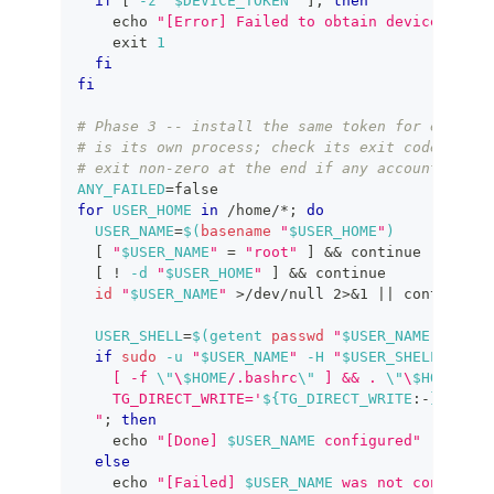
if
[
-z
"
$DEVICE_TOKEN
"
]
;
then
echo
"[Error] Failed to obtain device token
exit
1
fi
fi
# Phase 3 -- install the same token for every d
# is its own process; check its exit code, repo
# exit non-zero at the end if any account faile
ANY_FAILED
=
false
for
USER_HOME
in
 /home/*
;
do
USER_NAME
=
$(
basename
"
$USER_HOME
"
)
[
"
$USER_NAME
"
=
"root"
]
&&
continue
[
!
-d
"
$USER_HOME
"
]
&&
continue
id
"
$USER_NAME
"
>
/dev/null 
2
>
&1
||
continue
USER_SHELL
=
$(
getent 
passwd
"
$USER_NAME
"
|
cut
if
sudo
-u
"
$USER_NAME
"
-H
"
$USER_SHELL
"
-lic
    [ -f 
\"
\
$HOME
/.bashrc
\"
 ] && . 
\"
\
$HOME
/.ba
    TG_DIRECT_WRITE='
${TG_DIRECT_WRITE
:-
}
' 
$SCR
  "
;
then
echo
"[Done] 
$USER_NAME
 configured"
else
echo
"[Failed] 
$USER_NAME
 was not configure