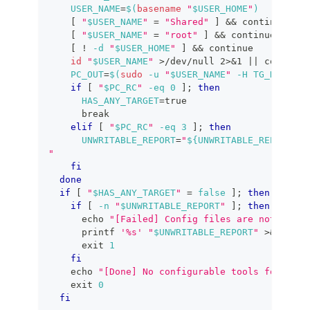
USER_NAME
=
$(
basename
"
$USER_HOME
"
)
[
"
$USER_NAME
"
=
"Shared"
]
&&
continue
[
"
$USER_NAME
"
=
"root"
]
&&
continue
[
!
-d
"
$USER_HOME
"
]
&&
continue
id
"
$USER_NAME
"
>
/dev/null 
2
>
&1
||
continue
PC_OUT
=
$(
sudo
-u
"
$USER_NAME
"
-H
TG_DIRECT_
if
[
"
$PC_RC
"
-eq
0
]
;
then
HAS_ANY_TARGET
=
true
break
elif
[
"
$PC_RC
"
-eq
3
]
;
then
UNWRITABLE_REPORT
=
"
${UNWRITABLE_REPORT}
"
fi
done
if
[
"
$HAS_ANY_TARGET
"
=
false
]
;
then
if
[
-n
"
$UNWRITABLE_REPORT
"
]
;
then
echo
"[Failed] Config files are not writa
printf
'%s'
"
$UNWRITABLE_REPORT
"
>
&2
exit
1
fi
echo
"[Done] No configurable tools found on
exit
0
fi