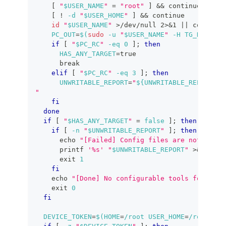
[
"
$USER_NAME
"
=
"root"
]
&&
continue
[
!
-d
"
$USER_HOME
"
]
&&
continue
id
"
$USER_NAME
"
>
/dev/null 
2
>
&1
||
continue
PC_OUT
=
$(
sudo
-u
"
$USER_NAME
"
-H
TG_DIRECT_
if
[
"
$PC_RC
"
-eq
0
]
;
then
HAS_ANY_TARGET
=
true
break
elif
[
"
$PC_RC
"
-eq
3
]
;
then
UNWRITABLE_REPORT
=
"
${UNWRITABLE_REPORT}
"
fi
done
if
[
"
$HAS_ANY_TARGET
"
=
false
]
;
then
if
[
-n
"
$UNWRITABLE_REPORT
"
]
;
then
echo
"[Failed] Config files are not writa
printf
'%s'
"
$UNWRITABLE_REPORT
"
>
&2
exit
1
fi
echo
"[Done] No configurable tools found on
exit
0
fi
DEVICE_TOKEN
=
$(
HOME
=
/root 
USER_HOME
=
/root 
TG_