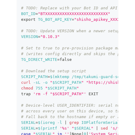
# TODO: Replace with your Bot ID and API key fr
BOT_ID
=
"BTXXXXXXXXXXXXXXXXXXXXXXXXXX"
export
TG_BOT_API_KEY
=
"shisho_apikey_XXXXX"
# TODO: Update VERSION when a newer setup scrip
VERSION
=
"0.10.3"
# Set to true to pre-provision package managers
# (writes config directly and skips the pre-che
TG_DIRECT_WRITE
=
false
# Download the setup script
SCRIPT_PATH
=
$(
mktemp /tmp/takumi-guard-setup.XX
curl
-sL
-o
"
$SCRIPT_PATH
"
"https://shisho.dev/
chmod
755
"
$SCRIPT_PATH
"
trap
'rm -f "$SCRIPT_PATH"'
 EXIT
# Device-level USER_IDENTIFIER: serial number o
# across every user on this device, so the iden
# Fall back to the hostname if empty or a place
SERIAL
=
$(
ioreg 
-l
|
grep
 IOPlatformSerialNumber
SERIAL
=
$(
printf
'%s'
"
$SERIAL
"
|
sed
's/^[[:spa
case
"
$SERIAL
"
in
''
|
None
|
0
|
'System Serial Numb