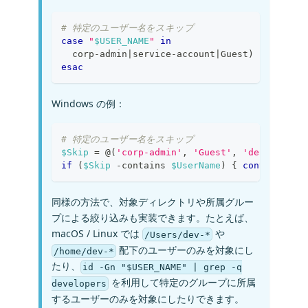
# 特定のユーザー名をスキップ
case
"
$USER_NAME
"
in
  corp-admin
|
service-account
|
Guest
)
continue
esac
Windows の例：
# 特定のユーザー名をスキップ
$Skip
 = @
(
'corp-admin'
,
'Guest'
,
'defaultuse
if
(
$Skip
-contains
$UserName
)
{
continue
}
同様の方法で、対象ディレクトリや所属グルー
プによる絞り込みも実装できます。たとえば、
macOS / Linux では
や
/Users/dev-*
配下のユーザーのみを対象にし
/home/dev-*
たり、
id -Gn "$USER_NAME" | grep -q
を利用して特定のグループに所属
developers
するユーザーのみを対象にしたりできます。