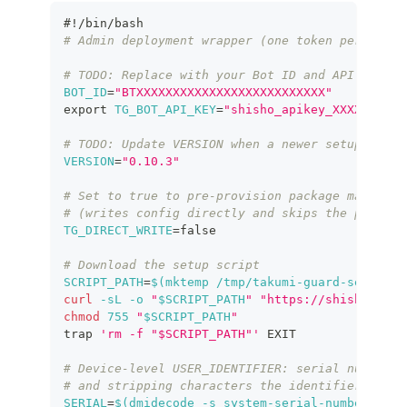
#!/bin/bash
# Admin deployment wrapper (one token per devic
# TODO: Replace with your Bot ID and API key fr
BOT_ID
=
"BTXXXXXXXXXXXXXXXXXXXXXXXXXX"
export
TG_BOT_API_KEY
=
"shisho_apikey_XXXXX"
# TODO: Update VERSION when a newer setup scrip
VERSION
=
"0.10.3"
# Set to true to pre-provision package managers
# (writes config directly and skips the pre-che
TG_DIRECT_WRITE
=
false
# Download the setup script
SCRIPT_PATH
=
$(
mktemp /tmp/takumi-guard-setup.XX
curl
-sL
-o
"
$SCRIPT_PATH
"
"https://shisho.dev/
chmod
755
"
$SCRIPT_PATH
"
trap
'rm -f "$SCRIPT_PATH"'
 EXIT
# Device-level USER_IDENTIFIER: serial number o
# and stripping characters the identifier does 
SERIAL
=
$(
dmidecode 
-s
 system-serial-number 
2
>
/d