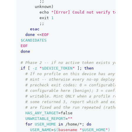
;
;
      unknown
)
echo
"[Error] Could not verify token st
exit
1
;
;
esac
done
<<
EOF
$CANDIDATES
EOF
done
# Phase 2 -- if no active token exists yet, min
if
[
-z
"
$DEVICE_TOKEN
"
]
;
then
# If no profile on this device has anything t
# mint -- otherwise every no-op deploy would 
# precheck exit codes: 0 = configurable and w
# configurable here (benign); 3 = configurabl
# writable. Mint ONLY when a profile returns 
# some returned 3, report which and exit non-
# are fixed and the run repeated (rather than
HAS_ANY_TARGET
=
false
UNWRITABLE_REPORT
=
""
for
USER_HOME
in
 /home/*
;
do
USER_NAME
=
$(
basename
"
$USER_HOME
"
)