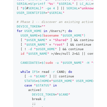
SERIAL
=
$(
printf
'%s'
"
$SERIAL
"
|
LC_ALL
=
C 
tr
-c
[
"
${
#
SERIAL}
"
-ge
4
]
||
SERIAL
=
"unknown-devic
USER_IDENTIFIER
=
"
$SERIAL
"
# Phase 1 -- discover an existing active token 
DEVICE_TOKEN
=
""
for
USER_HOME
in
 /Users/*
;
do
USER_NAME
=
$(
basename
"
$USER_HOME
"
)
[
"
$USER_NAME
"
=
"Shared"
]
&&
continue
[
"
$USER_NAME
"
=
"root"
]
&&
continue
[
!
-d
"
$USER_HOME
"
]
&&
continue
id
"
$USER_NAME
"
>
/dev/null 
2
>
&1
||
continue
CANDIDATES
=
$(
sudo
-u
"
$USER_NAME
"
-H
"
$SCRIPT
while
IFS
=
read
-r
 CAND
;
do
[
-n
"
$CAND
"
]
||
continue
STATUS
=
$(
HOME
=
"
$USER_HOME
"
USER_HOME
=
"
$USER
case
"
$STATUS
"
in
      active
)
DEVICE_TOKEN
=
"
$CAND
"
break
2
;
;