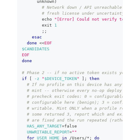
      unknown
)
# Network down / API unreachable: abort
# fresh license under uncertainty.
echo
"[Error] Could not verify token st
exit
1
;
;
esac
done
<<
EOF
$CANDIDATES
EOF
done
# Phase 2 -- if no active token exists yet, min
if
[
-z
"
$DEVICE_TOKEN
"
]
;
then
# If no profile on this device has anything t
# mint -- otherwise every no-op deploy would 
# precheck exit codes: 0 = configurable and w
# configurable here (benign); 3 = configurabl
# writable. Mint ONLY when a profile returns 
# some returned 3, report which and exit non-
# are fixed and the run repeated (rather than
HAS_ANY_TARGET
=
false
UNWRITABLE_REPORT
=
""
for
USER_HOME
in
 /Users/*
;
do