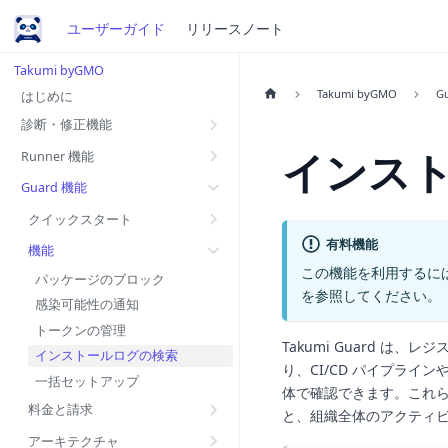
ユーザーガイド
リリースノート
Takumi byGMO
Takumi byGMO
G
はじめに
診断・修正機能
インス
Runner 機能
Guard 機能
クイックスタート
有料機能
機能
この機能を利用するには
パッケージのブロック
を参照してください。
感染可能性の通知
トークンの管理
Takumi Guard 
インストールログの検索
り、CI/CD パイプラ
一括セットアップ
体で確認できます。これ
料金と請求
と、組織全体のアクティビ
アーキテクチャ