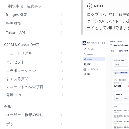
NOTE
制限事項・注意事項
ログブラウザは、従来
Images 機能
ケージのインストール
管理機能
ードとして利用できま
Takumi API
CSPM & Classic DAST
チュートリアル
コンセプト
コラボレーション
よくある質問
マネージドの検査項目
発展: API
全般
ユーザー・権限の管理
ボット