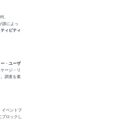
PI、
が誰によっ
クティビティ
ロー
・
ユーザ
ッケージ・リ
す。調査を素
ー・イベントフ
際にブロックし