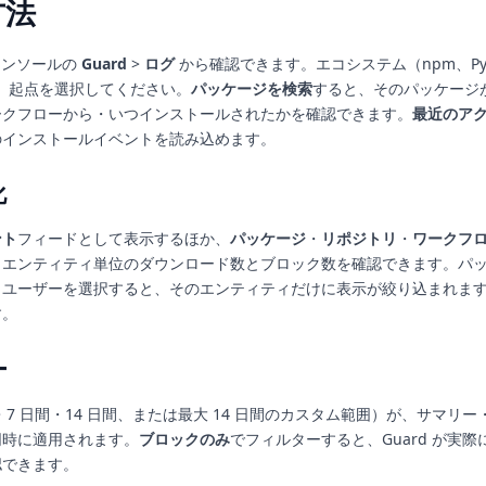
方法
ud コンソールの
Guard
>
ログ
から確認できます。エコシステム（npm、Py
選び、起点を選択してください。
パッケージを検索
すると、そのパッケージ
ークフローから・いつインストールされたかを確認できます。
最近のア
のインストールイベントを読み込めます。
化
ント
フィードとして表示するほか、
パッケージ
・
リポジトリ
・
ワークフ
、エンティティ単位のダウンロード数とブロック数を確認できます。パ
・ユーザーを選択すると、そのエンティティだけに表示が絞り込まれま
す。
ー
間・7 日間・14 日間、または最大 14 日間のカスタム範囲）が、サマリ
同時に適用されます。
ブロックのみ
でフィルターすると、Guard が実
認できます。