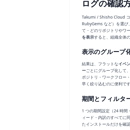
ログの確認
Takumi / Shisho Clo
RubyGems など）を
て・どのリポジトリやワ
を表示
すると、組織全体
表示のグループ
結果は、フラットな
イベ
ー
ごとにグループ化して
ポジトリ・ワークフロー
早く絞り込むのに便利で
期間とフィルタ
1 つの期間設定（24 時
ィード・内訳のすべてに
たインストールだけを確