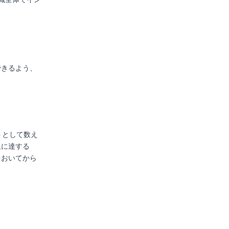
できるよう、
トとして数え
限に達する
をおいてから