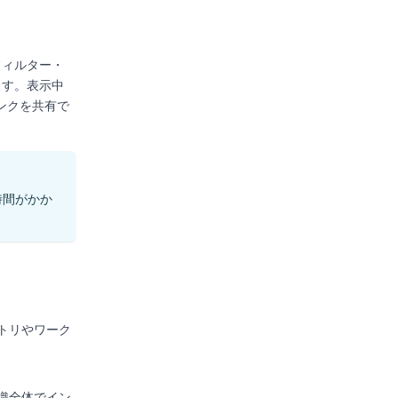
フィルター・
ます。表示中
ンクを共有で
時間がかか
トリやワーク
織全体でイン