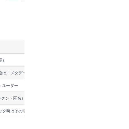
示）
合は「メタデータ取得」）
ー・ユーザー
ークン・匿名）
ック時はその理由も表示）