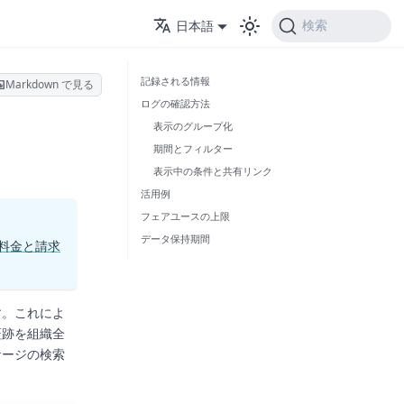
日本語
検索
記録される情報
Markdown で見る
ログの確認方法
表示のグループ化
期間とフィルター
表示中の条件と共有リンク
活用例
フェアユースの上限
データ保持期間
料金と請求
す。これによ
証跡を組織全
ケージの検索