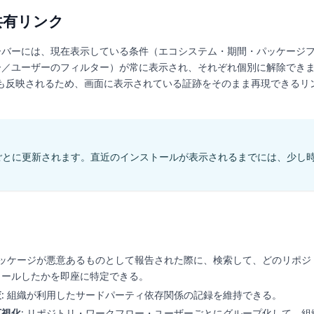
共有リンク
ーバーには、現在表示している条件（エコシステム・期間・パッケージ
ー／ユーザーのフィルター）が常に表示され、それぞれ個別に解除でき
 にも反映されるため、画面に表示されている証跡をそのまま再現できるリ
分ごとに更新されます。直近のインストールが表示されるまでには、少し
 パッケージが悪意あるものとして報告された際に、検索して、どのリポジ
トールしたかを即座に特定できる。
査
: 組織が利用したサードパーティ依存関係の記録を維持できる。
可視化
: リポジトリ・ワークフロー・ユーザーごとにグループ化して、組