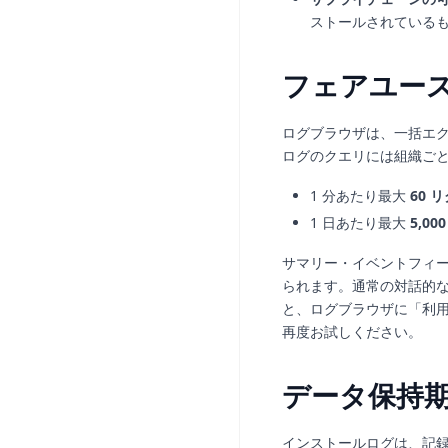
ストールされている
フェアユー
ログブラウザは、一括エ
ログのクエリには組織ご
1 分あたり最大
60 
1 日あたり最大
5,0
サマリー・イベントフィー
られます。通常の対話的
と、ログブラウザに「利
再度お試しください。
データ保持
インストールログは、記