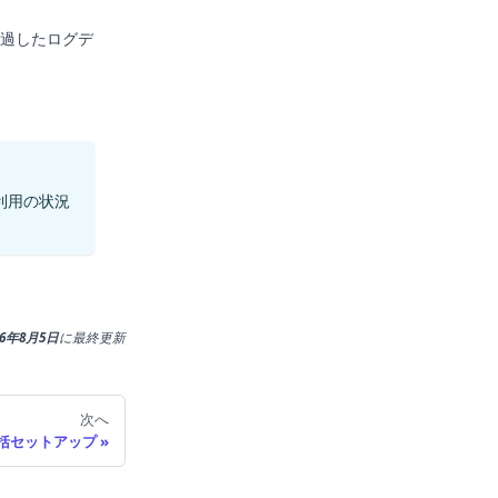
経過したログデ
利用の状況
26年8月5日
に
最終更新
次へ
括セットアップ