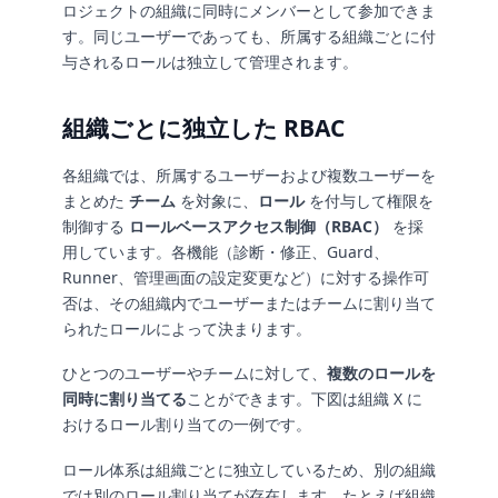
ロジェクトの組織に同時にメンバーとして参加できま
す。同じユーザーであっても、所属する組織ごとに付
与されるロールは独立して管理されます。
組織ごとに独立した RBAC
各組織では、所属するユーザーおよび複数ユーザーを
まとめた
チーム
を対象に、
ロール
を付与して権限を
制御する
ロールベースアクセス制御（RBAC）
を採
用しています。各機能（診断・修正、Guard、
Runner、管理画面の設定変更など）に対する操作可
否は、その組織内でユーザーまたはチームに割り当て
られたロールによって決まります。
ひとつのユーザーやチームに対して、
複数のロールを
同時に割り当てる
ことができます。下図は組織 X に
おけるロール割り当ての一例です。
ロール体系は組織ごとに独立しているため、別の組織
では別のロール割り当てが存在します。たとえば組織