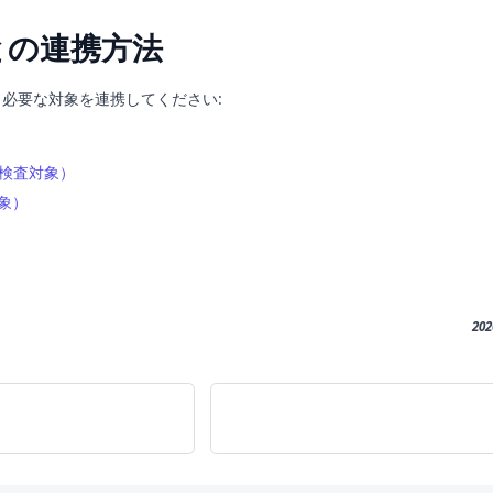
との連携方法
必要な対象を連携してください:
）
携（検査対象）
対象）
20