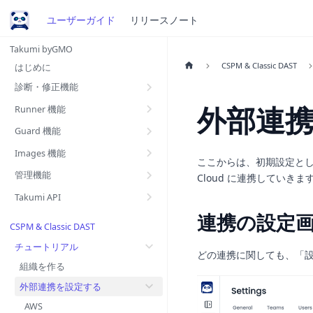
ユーザーガイド
リリースノート
Takumi byGMO
CSPM & Classic DAST
はじめに
診断・修正機能
外部連
Runner 機能
Guard 機能
Images 機能
ここからは、初期設定とし
管理機能
Cloud に連携していきま
Takumi API
連携の設定
CSPM & Classic DAST
チュートリアル
どの連携に関しても、「設
組織を作る
外部連携を設定する
AWS