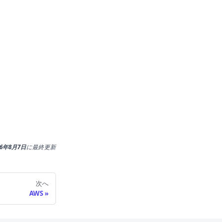
26年8月7日
に
最終更新
次へ
AWS