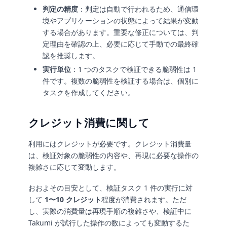
判定の精度
：判定は自動で行われるため、通信環
境やアプリケーションの状態によって結果が変動
する場合があります。重要な修正については、判
定理由を確認の上、必要に応じて手動での最終確
認を推奨します。
実行単位
：1 つのタスクで検証できる脆弱性は 1
件です。複数の脆弱性を検証する場合は、個別に
タスクを作成してください。
クレジット消費に関して
利用にはクレジットが必要です。クレジット消費量
は、検証対象の脆弱性の内容や、再現に必要な操作の
複雑さに応じて変動します。
おおよその目安として、検証タスク 1 件の実行に対
して
1〜10 クレジット
程度が消費されます。ただ
し、実際の消費量は再現手順の複雑さや、検証中に
Takumi が試行した操作の数によっても変動するた