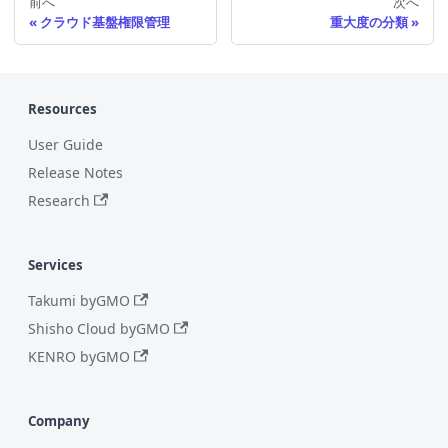
前へ
次へ
クラウド基盤権限管理
重大度の分類
Resources
User Guide
Release Notes
Research
Services
Takumi byGMO
Shisho Cloud byGMO
KENRO byGMO
Company