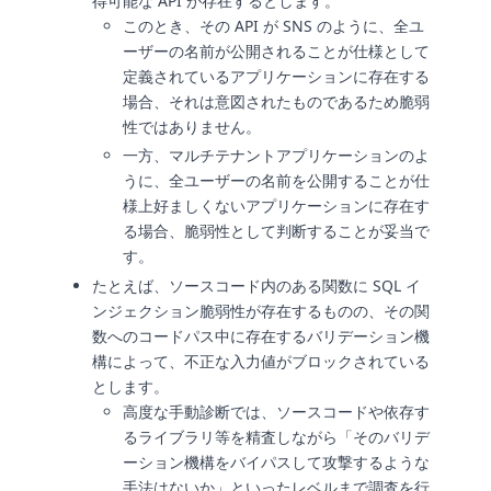
得可能な API が存在するとします。
このとき、その API が SNS のように、全ユ
ーザーの名前が公開されることが仕様として
定義されているアプリケーションに存在する
場合、それは意図されたものであるため脆弱
性ではありません。
一方、マルチテナントアプリケーションのよ
うに、全ユーザーの名前を公開することが仕
様上好ましくないアプリケーションに存在す
る場合、脆弱性として判断することが妥当で
す。
たとえば、ソースコード内のある関数に SQL イ
ンジェクション脆弱性が存在するものの、その関
数へのコードパス中に存在するバリデーション機
構によって、不正な入力値がブロックされている
とします。
高度な手動診断では、ソースコードや依存す
るライブラリ等を精査しながら「そのバリデ
ーション機構をバイパスして攻撃するような
手法はないか」といったレベルまで調査を行