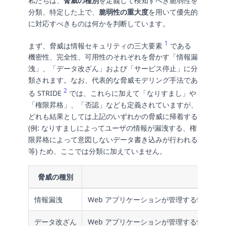
私たちは、
脅威の種別
を定義して検知すべき脆弱性を
分類、特定した上で、
脆弱性の重大度
を用いて優先的
に対応すべきものは何かを判断しています。
1
まず、脅威は情報セキュリティの三大要素
である
機密性、完全性、可用性のそれぞれを脅かす「情報漏
洩」、「データ改ざん」および「サービス停止」に分
類されます。なお、代表的な脅威モデリング手法であ
2
る STRIDE
では、これらに加えて「なりすまし」や
「権限昇格」、「否認」なども定義されていますが、
どれも結果としては上記のいずれかの脅威に帰着する
(例: なりすましによってユーザの情報が漏洩する、権
限昇格によって意図しないデータ書き込みが行われる
等) ため、ここでは分類に加えていません。
脅威の種別
情報漏洩
Web アプリケーションが管理する情報が
データ改ざん
Web アプリケーションが管理する情報が