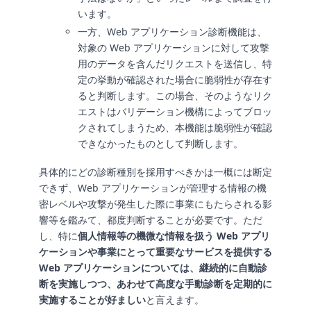
います。
一方、Web アプリケーション診断機能は、
対象の Web アプリケーションに対して攻撃
用のデータを含んだリクエストを送信し、特
定の挙動が確認された場合に脆弱性が存在す
ると判断します。この場合、そのようなリク
エストはバリデーション機構によってブロッ
クされてしまうため、本機能は脆弱性が確認
できなかったものとして判断します。
具体的にどの診断種別を採用すべきかは一概には断定
できず、Web アプリケーションが管理する情報の機
密レベルや攻撃が発生した際に事業にもたらされる影
響等を鑑みて、都度判断することが必要です。ただ
し、特に
個人情報等の機微な情報を扱う Web アプリ
ケーションや事業にとって重要なサービスを提供する
Web アプリケーションについては、継続的に自動診
断を実施しつつ、あわせて高度な手動診断を定期的に
実施することが好ましい
と言えます。