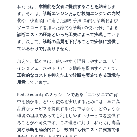
私たちは、
本機能を安価に提供することを約束
しま
す。それは、
診断エンジンおよび検知エンジンの内製
化
や、検査項目に応じた診断手法 (動的な診断および
ソースコードを用いた静的な診断) の使い分けによる
診断コストの圧縮といった工夫によって実現
していま
す。決して、
診断の品質を下げることで安価に提供し
ているわけではありません。
加えて、私たちは、使いやすく理解しやすいユーザー
インタフェースやトリアージ機能を提供することで、
工数的なコストを抑えた上で診断を実施できる環境を
用意
しています。
Flatt Security のミッションである「エンジニアの背
中を預かる」という使命を実現するためには、単に高
品質なサービスを提供するだけではなく、どのような
環境の組織であっても利用しやすいサービスを提供す
ることが不可欠です。この理念に則り、私たちは
高品
質な診断を経済的にも工数的にも低コストに実施でき
る
仕組みを作り上げていきます。