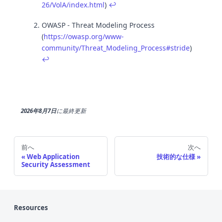
26/VolA/index.html
)
↩
OWASP - Threat Modeling Process
(
https://owasp.org/www-
community/Threat_Modeling_Process#stride
)
↩
2026年8月7日
に
最終更新
前へ
次へ
Web Application
技術的な仕様
Security Assessment
Resources